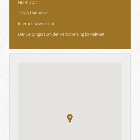
HDI-Platz 1
30659 Hannover
Internet:
www.hdi.de
Der Geltungsraum der Versicherung ist weltweit.