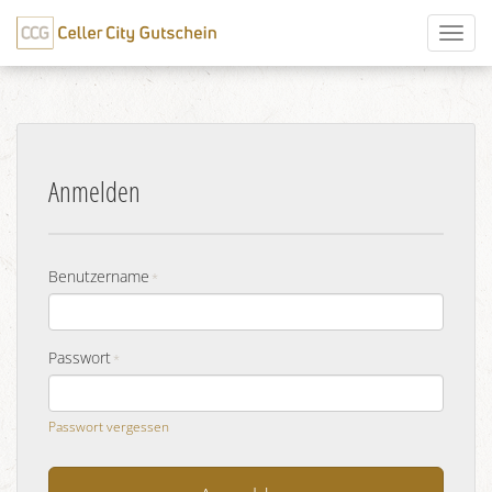
Toggl
naviga
Anmelden
Benutzername
Passwort
Passwort vergessen