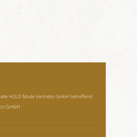
Inhalte HOLD Mode Vertriebs GmbH betreffend:
ebs GmbH