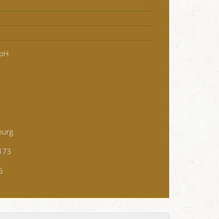
mbH
burg
173
5