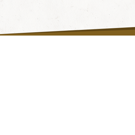
Fragen & Antworten
Hilfe
Datenschutzerklärung
Wie funktioniert's?
AGB
Partner
Kontakt
Gutschein-Shop
Impressum
Widerruf
Barrierefreiheit