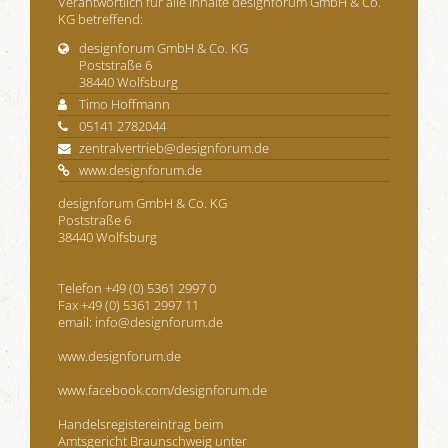
Verantwortlich für alle Inhalte designforum GmbH & Co.
KG betreffend:
designforum GmbH & Co. KG
Poststraße 6
38440 Wolfsburg
Timo Hoffmann
05141 2782044
zentralvertrieb@designforum.de
www.designforum.de
designforum GmbH & Co. KG
Poststraße 6
38440 Wolfsburg
Telefon +49 (0) 5361 2997 0
Fax +49 (0) 5361 2997 11
email:
info@designforum.de
www.designforum.de
www.facebook.com/designforum
.de
Handelsregistereintrag beim
Amtsgericht Braunschweig unter