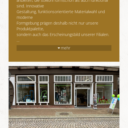
anbieten, die sowohl formschön als auch funktional
sind. Innovative
Gestaltung, funktionsorientierte Materialwahl und
moderne
Formgebung prägen deshalb nicht nur unsere
Produktpalette,
sondern auch das Erscheinungsbild unserer Filialen.
…
mehr