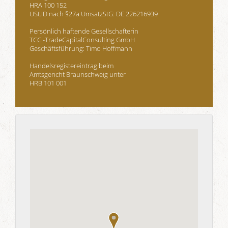
HRA 100 152
USt.ID
nach §27a UmsatzStG: DE 226216939
Persönlich haftende Gesellschafterin
TCC -TradeCapitalConsulting GmbH
Geschäftsführung: Timo Hoffmann
Handelsregistereintrag beim
Amtsgericht Braunschweig unter
HRB 101 001