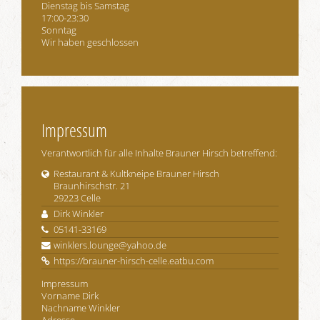
Dienstag bis Samstag
17:00-23:30
Sonntag
Wir haben geschlossen
Impressum
Verantwortlich für alle Inhalte Brauner Hirsch betreffend:
Restaurant & Kultkneipe Brauner Hirsch
Braunhirschstr. 21
29223 Celle
Dirk Winkler
05141-33169
winklers.lounge@yahoo.de
https://brauner-hirsch-celle.eatbu.com
Impressum
Vorname Dirk
Nachname Winkler