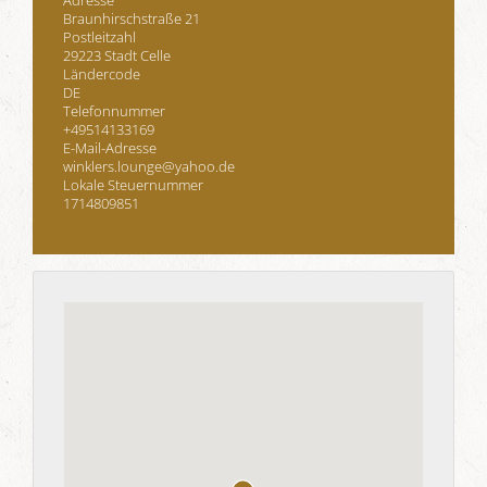
Adresse
Braunhirschstraße 21
Postleitzahl
29223 Stadt Celle
Ländercode
DE
Telefonnummer
+49514133169
E-Mail-Adresse
winklers.lounge@yahoo.de
Lokale Steuernummer
1714809851